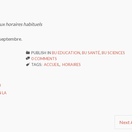
ux horaires habituels
 septembre.
PUBLISH IN
BU EDUCATION
,
BU SANTÉ
,
BU SCIENCES

0 COMMENTS

TAGS:
ACCUEIL
,
HORAIRES

U
 LA
Next A