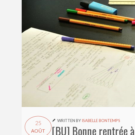
WRITTEN BY
ISABELLE BONTEMPS

25
[BU] Bonne rentrée à
AOÛT