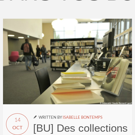

WRITTEN BY
ISABELLE BONTEMPS
14
[BU] Des collections
OCT