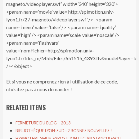
magneto/videoplayer.swf’ width=’340′ height=’320′>
<param name=’movie’ value=’http://spimotion.univ-
lyon1.fr/27-magneto/videoplayer.swf’ /> <param
name=’menu’ value=’false’ /> <param name=’quality’
value=’high’ /> <param name=’scale’ value=’noscale’ />
<param name=’flashvars’
value=’nomFichier=http://spimotion.univ-
lyon1.fr/files_m/M55/Files/651515_4393.flv&modePlayer=
/></object>
Et si vous ne comprenez rien à l’utilisation de ce code,
n’hésitez pas à nous demander !
RELATED ITEMS
FERMETURE DU BLOG – 2013
BIBLIOTHÈQUE LYON-SUD : 2 BONNES NOUVELLES !
HYPNOTHALAMUS, EXPOSITION LUCIAN STANCULESCU