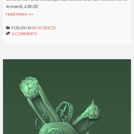
le mardi, à 8h30
read more

PUBLISH IN
BU SCIENCES

0 COMMENTS
