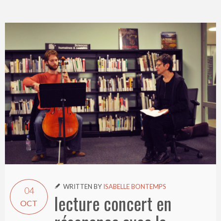
WRITTEN BY
ISABELLE BONTEMPS

04
lecture concert en
OCT