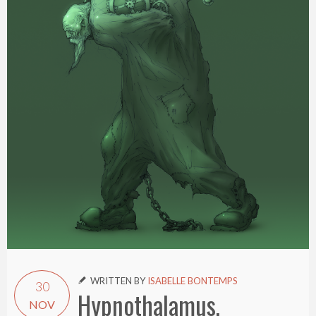
WRITTEN BY
ISABELLE BONTEMPS

30
Hypnothalamus,
NOV