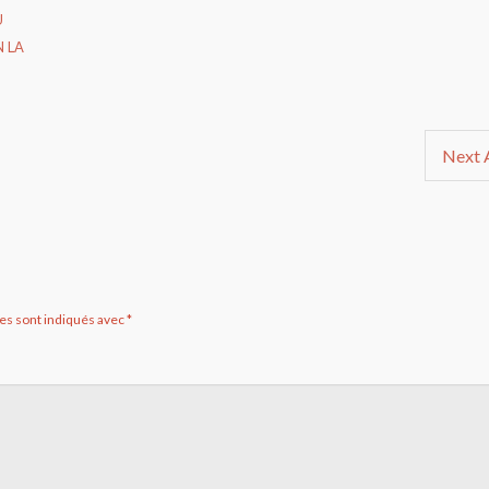
U
 LA
Next A
es sont indiqués avec
*