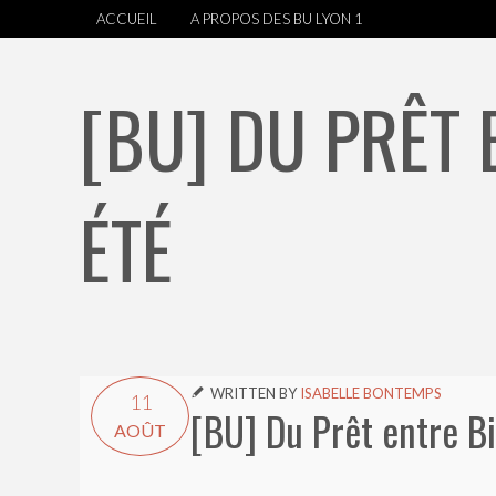
ACCUEIL
A PROPOS DES BU LYON 1
[BU] DU PRÊT 
ÉTÉ
WRITTEN BY
ISABELLE BONTEMPS

11
[BU] Du Prêt entre Bi
AOÛT