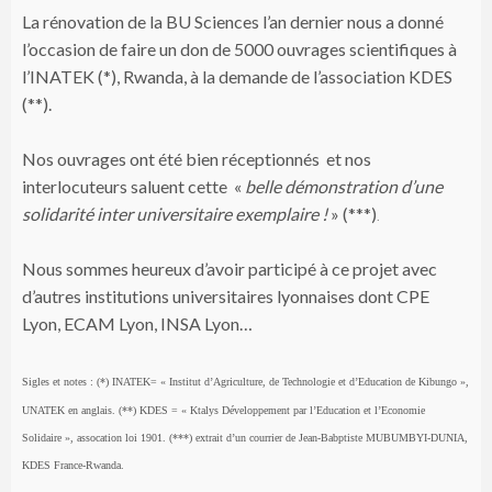
La rénovation de la BU Sciences l’an dernier nous a donné
l’occasion de faire un don de 5000 ouvrages scientifiques à
l’INATEK (*), Rwanda, à la demande de l’association KDES
(**).
Nos ouvrages ont été bien réceptionnés et nos
interlocuteurs saluent cette «
belle démonstration d’une
solidarité inter universitaire exemplaire !
» (***)
.
Nous sommes heureux d’avoir participé à ce projet avec
d’autres institutions universitaires lyonnaises dont CPE
Lyon, ECAM Lyon, INSA Lyon…
Sigles et notes : (*) INATEK= « Institut d’Agriculture, de Technologie et d’Education de Kibungo »,
UNATEK en anglais. (**) KDES = « Ktalys Développement par l’Education et l’Economie
Solidaire », assocation loi 1901. (***) extrait d’un courrier de Jean-Babptiste MUBUMBYI-DUNIA,
KDES France-Rwanda.