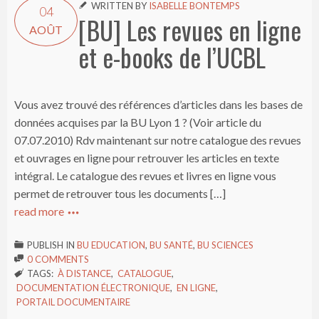
WRITTEN BY
ISABELLE BONTEMPS

04
[BU] Les revues en ligne
AOÛT
et e-books de l’UCBL
Vous avez trouvé des références d’articles dans les bases de
données acquises par la BU Lyon 1 ? (Voir article du
07.07.2010) Rdv maintenant sur notre catalogue des revues
et ouvrages en ligne pour retrouver les articles en texte
intégral. Le catalogue des revues et livres en ligne vous
permet de retrouver tous les documents […]
read more

PUBLISH IN
BU EDUCATION
,
BU SANTÉ
,
BU SCIENCES

0 COMMENTS

TAGS:
À DISTANCE
,
CATALOGUE
,

DOCUMENTATION ÉLECTRONIQUE
,
EN LIGNE
,
PORTAIL DOCUMENTAIRE