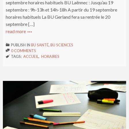
septembre horaires habituels BU Laënnec : Jusqu’au 19
septembre : 9h-13h et 14h-18h A partir du 19 septembre
horaires habituels La BU Gerland fera sa rentrée le 20
septembre […]
read more

PUBLISH IN
BU SANTÉ
,
BU SCIENCES

0 COMMENTS

TAGS:
ACCUEIL
,
HORAIRES
