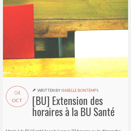
WRITTEN BY
ISABELLE BONTEMPS

04
[BU] Extension des
OCT
horaires à la BU Santé
Venir à la BU Santé le soir jusque 22 heures ou le dimanche